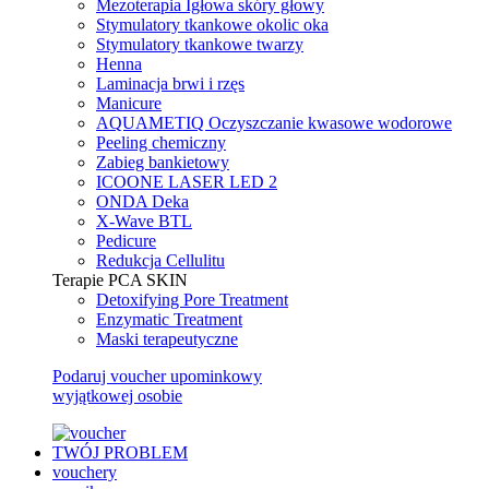
Mezoterapia Igłowa skóry głowy
Stymulatory tkankowe okolic oka
Stymulatory tkankowe twarzy
Henna
Laminacja brwi i rzęs
Manicure
AQUAMETIQ Oczyszczanie kwasowe wodorowe
Peeling chemiczny
Zabieg bankietowy
ICOONE LASER LED 2
ONDA Deka
X-Wave BTL
Pedicure
Redukcja Cellulitu
Terapie PCA SKIN
Detoxifying Pore Treatment
Enzymatic Treatment
Maski terapeutyczne
Podaruj voucher upominkowy
wyjątkowej osobie
TWÓJ PROBLEM
vouchery